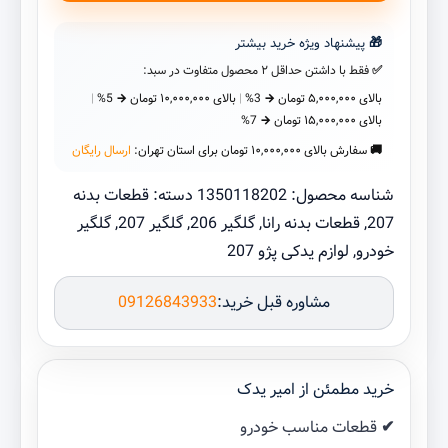
207
ایساکو
🎁 پیشنهاد ویژه خرید بیشتر
عدد
✅ فقط با داشتن
حداقل ۲ محصول متفاوت
در سبد:
بالای
۵,۰۰۰,۰۰۰
تومان
→ 3%
|
بالای
۱۰,۰۰۰,۰۰۰
تومان
→ 5%
|
بالای
۱۵,۰۰۰,۰۰۰
تومان
→ 7%
🚚 سفارش بالای
۱۰,۰۰۰,۰۰۰
تومان
برای استان تهران:
ارسال رایگان
شناسه محصول:
1350118202
دسته:
قطعات بدنه
207
,
قطعات بدنه رانا
,
گلگیر 206
,
گلگیر 207
,
گلگیر
خودرو
,
لوازم یدکی پژو 207
مشاوره قبل خرید:
09126843933
خرید مطمئن از امیر یدک
✔ قطعات مناسب خودرو