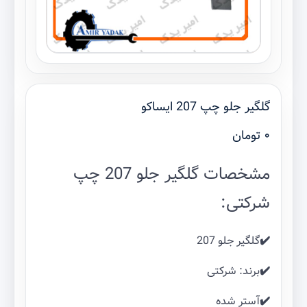
گلگیر جلو چپ 207 ایساکو
۰
تومان
مشخصات گلگیر جلو 207 چپ
شرکتی:
✔️گلگیر جلو 207
✔️برند: شرکتی
✔️آستر شده