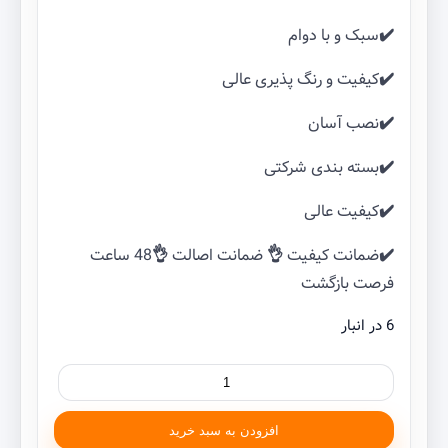
✔️سبک و با دوام
✔️کیفیت و رنگ پذیری عالی
✔️نصب آسان
✔️بسته بندی شرکتی
✔️کیفیت عالی
✔️ضمانت کیفیت 👌 ضمانت اصالت 👌48 ساعت
فرصت بازگشت
6 در انبار
گلگیر
جلو
چپ
افزودن به سبد خرید